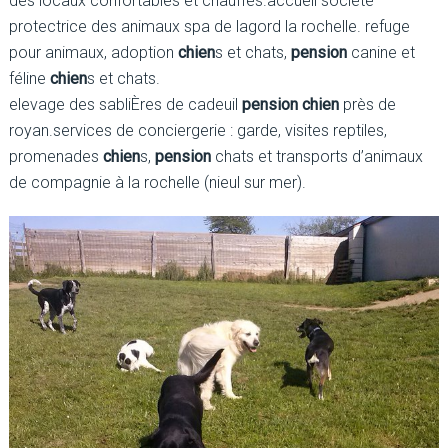
des locaux confortables et chauffés.accueil société
protectrice des animaux spa de lagord la rochelle. refuge
pour animaux, adoption
chien
s et chats,
pension
canine et
féline
chien
s et chats.
elevage des sabliÈres de cadeuil
pension chien
près de
royan.services de conciergerie : garde, visites reptiles,
promenades
chien
s,
pension
chats et transports d’animaux
de compagnie à la rochelle (nieul sur mer).