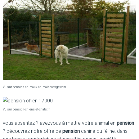
Vu sur pension-animaux-animalscottage.com
Vu sur pension-chiens-et-chats.fr
vous absentez ? avezvous à mettre votre animal en
pension
? découvrez notre offre de
pension
canine ou féline, dans