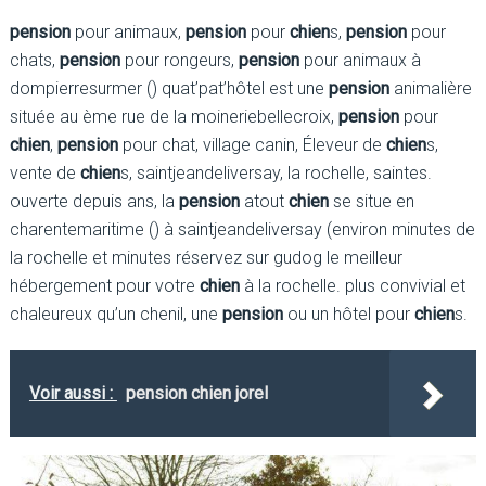
pension
pour animaux,
pension
pour
chien
s,
pension
pour
chats,
pension
pour rongeurs,
pension
pour animaux à
dompierresurmer () quat’pat’hôtel est une
pension
animalière
située au ème rue de la moineriebellecroix,
pension
pour
chien
,
pension
pour chat, village canin, Éleveur de
chien
s,
vente de
chien
s, saintjeandeliversay, la rochelle, saintes.
ouverte depuis ans, la
pension
atout
chien
se situe en
charentemaritime () à saintjeandeliversay (environ minutes de
la rochelle et minutes réservez sur gudog le meilleur
hébergement pour votre
chien
à la rochelle. plus convivial et
chaleureux qu’un chenil, une
pension
ou un hôtel pour
chien
s.
Voir aussi :
pension chien jorel