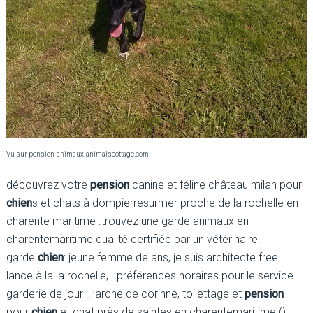
Vu sur pension-animaux-animalscottage.com
découvrez votre
pension
canine et féline château milan pour
chien
s et chats à dompierresurmer proche de la rochelle en
charente maritime .trouvez une garde animaux en
charentemaritime qualité certifiée par un vétérinaire.
garde
chien
: jeune femme de ans, je suis architecte free
lance à la la rochelle, . préférences horaires pour le service
garderie de jour :.l’arche de corinne, toilettage et
pension
pour
chien
et chat près de saintes en charentemaritime ().