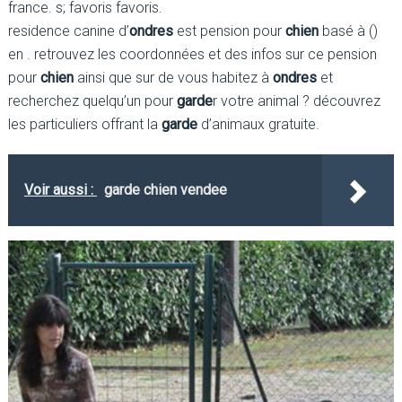
france. s; favoris favoris.
residence canine d’
ondres
est pension pour
chien
basé à ()
en . retrouvez les coordonnées et des infos sur ce pension
pour
chien
ainsi que sur de vous habitez à
ondres
et
recherchez quelqu’un pour
garde
r votre animal ? découvrez
les particuliers offrant la
garde
d’animaux gratuite.
Voir aussi :
garde chien vendee