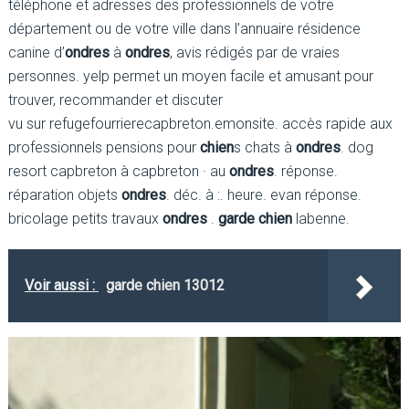
téléphone et adresses des professionnels de votre
département ou de votre ville dans l’annuaire résidence
canine d’
ondres
à
ondres
, avis rédigés par de vraies
personnes. yelp permet un moyen facile et amusant pour
trouver, recommander et discuter
vu sur refugefourrierecapbreton.emonsite. accès rapide aux
professionnels pensions pour
chien
s chats à
ondres
. dog
resort capbreton à capbreton · au
ondres
. réponse.
réparation objets
ondres
. déc. à :. heure. evan réponse.
bricolage petits travaux
ondres
.
garde chien
labenne.
Voir aussi :
garde chien 13012