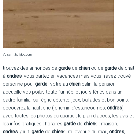
Vu sur fr.holidog.com
trouvez des annonces de
garde
de
chien
ou de
garde
de chat
à
ondres
, vous partez en vacances mais vous n’avez trouvé
personne pour
garde
r votre au
chien
calin. la pension
accueille vos poilus toute l’année, et jours fériés dans un
cadre familial ou règne détente, jeux, ballades et bon soins.
découvrez lainault eric ( chemin d’estancoumes,
ondres
)
avec toutes les photos du quartier, le plan d’accès, les avis et
les infos pratiques : horaires
garde
de
chien
s : maison,
ondres
, /nuit.
garde
de
chien
s. m. avenue du mai ,
ondres
,