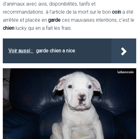
d’animaux avec avis, disponibilités, tarifs et
recommandations. à l’article de la mort sur le bon
coin
a été
arrêtée et placée en
garde
ces mauvaises intentions, c’est le
chien
lucky qui en a fait les frais.
Voir aussi :
garde chien a nice