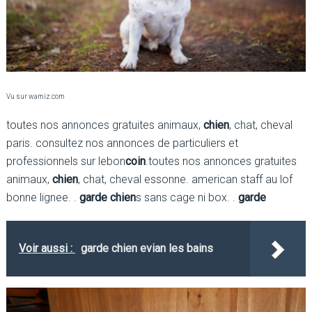
Vu sur wamiz.com
toutes nos annonces gratuites animaux,
chien
, chat, cheval
paris. consultez nos annonces de particuliers et
professionnels sur lebon
coin
.toutes nos annonces gratuites
animaux,
chien
, chat, cheval essonne. american staff au lof
bonne lignee. .
garde chien
s sans cage ni box. .
garde
Voir aussi :
garde chien evian les bains