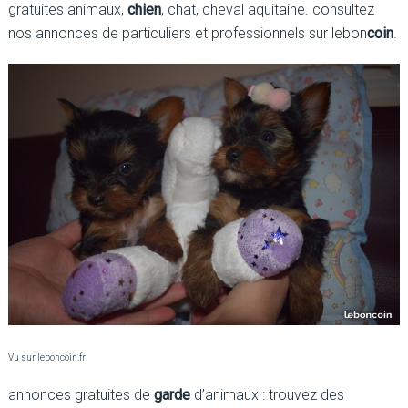
gratuites animaux,
chien
, chat, cheval aquitaine. consultez
nos annonces de particuliers et professionnels sur lebon
coin
.
Vu sur leboncoin.fr
annonces gratuites de
garde
d’animaux : trouvez des