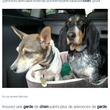
/petition/animaux/interdictionventeanimauxsite
coin
/ pour
Vu sur animal-fute.com
trouvez une
garde
de
chien
parmi plus de annonces de
garde