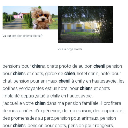
Vu sur pension-chiens-chats.fr
Vu sur dogshotel.fr
pensions pour
chien
s, chats photo de au bon
chenil
pension
pour
chien
s et chats, garde de
chien
, hôtel canin, hôtel pour
chat, pension pour animaux.
chenil
à chilly en hautesavoie. les
collines verdoyantes est un hôtel pour
chien
s et chats
implanté depuis ,situé à chilly en hautesavoie.
j’accueille votre
chien
dans ma pension familiale. il profitera
de mes années d’expérience, de ma maison, des copains, et
des promenades au parc.pension pour animaux, pension
pour
chien
s, pension pour chats, pension pour rongeurs,