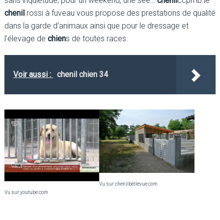
sans inquiétude, pour un weekend, une see…
chenil
ccpmb.le
chenil
rossi à fuveau vous propose des prestations de qualité
dans la garde d’animaux ainsi que pour le dressage et
l’élevage de
chien
s de toutes races.
Voir aussi :
chenil chien 34
Vu sur chenilbellevue.com
Vu sur youtube.com